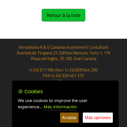
Retour à la liste
Inmobiliaria K & V Canarias Investment Consultant
Avenida de Tirajana 37, Edificio Mercurio Torre 1, 1ºA
Playa del Inglés, 35.100, Gran Canaria
(+34) 677 584 044 / (+34) 828 644 260
FAX: (+34) 928 401 315
info@kvcic.com
🍪 Cookies
Cookies
|
Confidentialité
We use cookies to improve the user
experience...
Más información
Aceptar
Más opciones