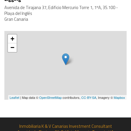
Avenida de Tirajana 37, Edificio Mercurio Torre 1, 1ºA, 35.100 -
Playa del Inglés
Gran Canaria
+
−
Leaflet
| Map data ©
OpenStreetMap
contributors,
CC-BY-SA
, Imagery ©
Mapbox
Inmobiliaria K & V Canarias Investment Consultant