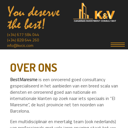
(+34) 677 584 044
(+34) 828 644 260
Toggl
info@kvcic.com
navig
OVER ONS
Best
Maresme
is een onroerend goed consultancy
gespecialiseerd in het aanbieden van een breed scala van
diensten en onroerend goed aan nationale en
internationale klanten op zoek naar iets speciaals in “El
Maresme”, de kust provincie net ten noorden van
Barcelona.
Een multidisciplinair en meertalig team (ook nederlands)
van professionals met vele jaren ervaring staat tot uw